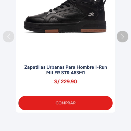
un
CASACA IMPERMEABLE HOMBRE FRITZ I-
Z
RUN MXH5001P NEGRO
S/ 169.00
COMPRAR