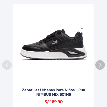
-33
n
Zapatillas Fútbol para Niños I-RUN
Zap
ADVANTAGE E167N3
S/ 179.00