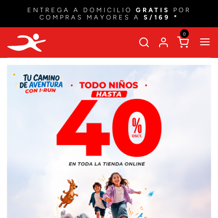
OBTÉN
15% DSCTO
EN TU PRIMERA COMPRA
CON EL CUPÓN
'BIENVENIDOIRUN'
0