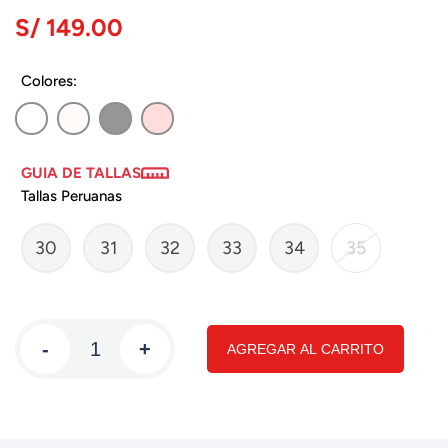
S/ 149.00
Colores:
GUIA DE TALLAS
Tallas Peruanas
30
31
32
33
34
35
-
+
AGREGAR AL CARRITO