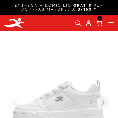
ENTREGA A DOMICILIO
GRATIS
POR
COMPRAS MAYORES A
S/169 *
0