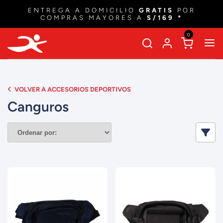
ENTREGA A DOMICILIO
GRATIS
POR
COMPRAS MAYORES A
S/169 *
0
VOLVER A ACCESORIOS DEPORTIVOS
Canguros