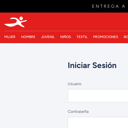
ENTREGA A
MUJER
HOMBRE
JUVENIL
NIÑOS
TEXTIL
PROMOCIONES
BO
Iniciar Sesión
Usuario
Contraseña