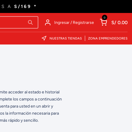
ES A
S/169 *
0
S/ 0.00
Ingresar / Registrarse
NUESTRAS TIENDAS
ZONA EMPRENDEDORES
mite acceder al estado e historial
mplete los campos a continuación
enta para usted en un abrir y
mos la información necesaria para
ás rápido y sencillo.