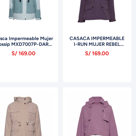
sca Impermeable Mujer
CASACA IMPERMEABLE
ossip MXD7007P-DARK
I-RUN MUJER REBEL
GREEN
MXD7002P MORADO
S/ 169.00
S/ 169.00