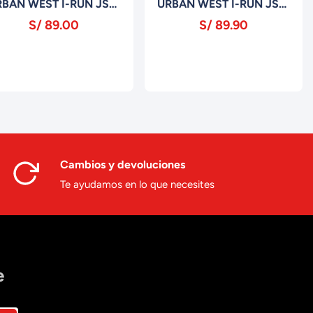
RBAN WEST I-RUN JSF-
URBAN WEST I-RUN JSF-
003P BROWN
003P GRIS CLARO
S/ 89.00
S/ 89.90
Cambios y devoluciones
Te ayudamos en lo que necesites
e