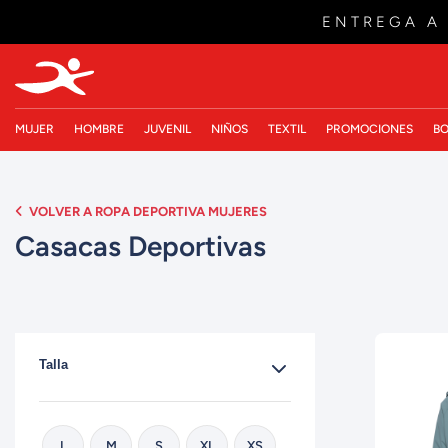
ENTREGA A
MUJER
HOMBRE
JUVENIL
NIÑOS
TEXTIL
PROMOCIONES
BO
VOLVER A ROPA DEPORTIVA MUJERES
Casacas Deportivas
Talla
L
M
S
XL
XS