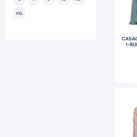
XXL
CASA
I-RU
MXD70