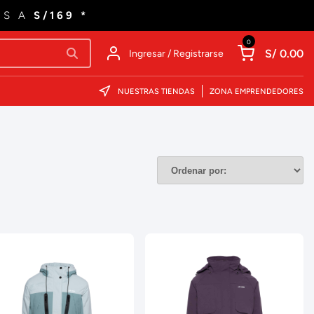
ES A
S/169 *
0
S/ 0.00
Ingresar / Registrarse
NUESTRAS TIENDAS
ZONA EMPRENDEDORES