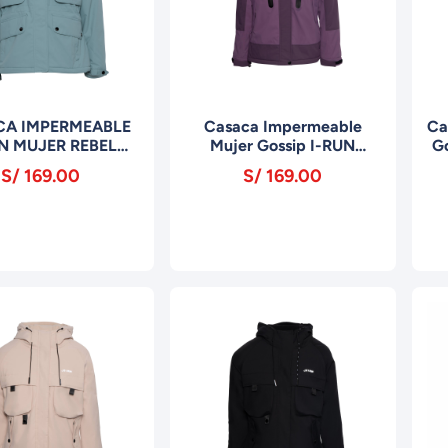
CA IMPERMEABLE
Casaca Impermeable
Ca
N MUJER REBEL
Mujer Gossip I-RUN
G
02P-DARK GREEN
MXD7007P-LAVENDER
S/ 169.00
S/ 169.00