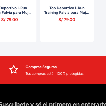
Deportivo I-Run
Top Deportivo I-Run
g Falvia para Mujer
Training Falvia para Mujer
-3106 Lavanda
MTT-3106 Atlantic
S/ 79.00
S/ 79.00
Compras Seguras
Tus compras están 100% protegidas
Suscríbete y sé el primero en enterart