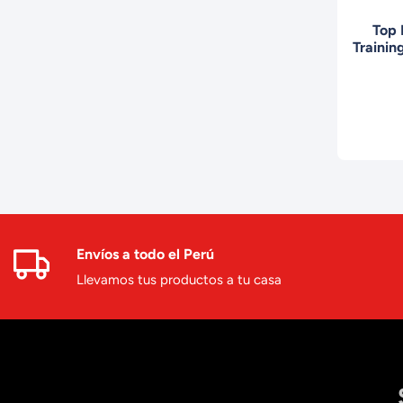
Top 
Trainin
MTT
Envíos a todo el Perú
Llevamos tus productos a tu casa