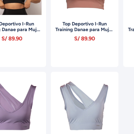
Deportivo I-Run
Top Deportivo I-Run
g Danae para Mujer
Training Danae para Mujer
Tr
P0224 Negro
MTP0224 Dusty
S/ 89.90
S/ 89.90