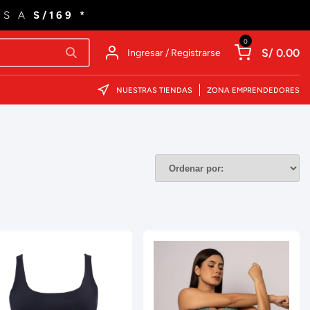
ES A
S/169 *
0
S/ 0.00
Ingresar / Registrarse
NUESTRAS TIENDAS
ZONA EMPRENDEDORES