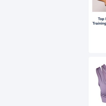
Top 
Trainin
MT