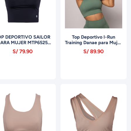
OP DEPORTIVO SAILOR
Top Deportivo I-Run
PARA MUJER MTP6525
Training Danae para Mujer
NEGRO
MTP0224 Verde
S/ 79.90
S/ 89.90