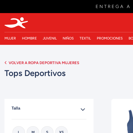
ENTREGA A
MUJER
HOMBRE
JUVENIL
NIÑOS
TEXTIL
PROMOCIONES
BO
VOLVER A ROPA DEPORTIVA MUJERES
Tops Deportivos
Talla
L
M
S
XS