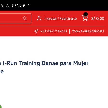
ES A
S/169 *
0
S/ 0.00
Ingresar / Registrarse
NUESTRAS TIENDAS
ZONA EMPRENDEDORES
 I-Run Training Danae para Mujer
fe