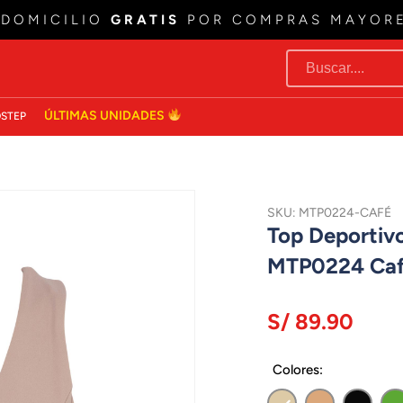
 DOMICILIO
GRATIS
POR COMPRAS MAYOR
ÚLTIMAS UNIDADES
STEP
SKU: MTP0224-CAFÉ
Top Deportivo
MTP0224 Ca
S/ 89.90
Colores: