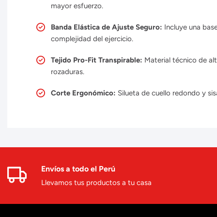
mayor esfuerzo.
Banda Elástica de Ajuste Seguro:
Incluye una base
complejidad del ejercicio.
Tejido Pro-Fit Transpirable:
Material técnico de al
rozaduras.
Corte Ergonómico:
Silueta de cuello redondo y s
Envíos a todo el Perú
Llevamos tus productos a tu casa