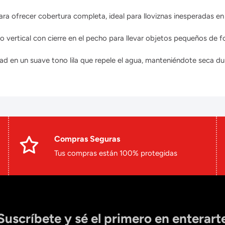
a ofrecer cobertura completa, ideal para lloviznas inesperadas en 
o vertical con cierre en el pecho para llevar objetos pequeños de f
dad en un suave tono lila que repele el agua, manteniéndote seca dur
Compras Seguras
Tus compras están 100% protegidas
Suscríbete y sé el primero en enterart