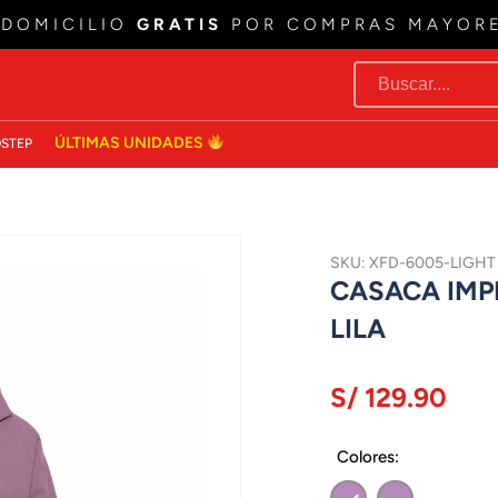
 DOMICILIO
GRATIS
POR COMPRAS MAYOR
ÚLTIMAS UNIDADES
STEP
SKU: XFD-6005-LIGHT
CASACA IMP
LILA
S/ 129.90
Colores: