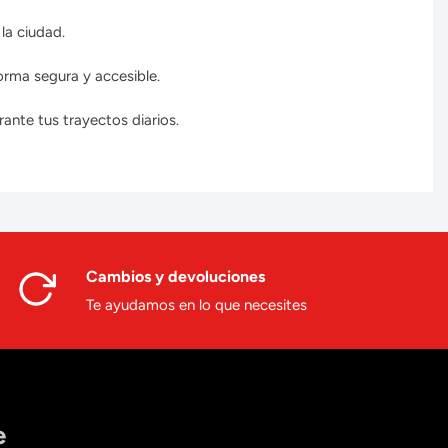
la ciudad.
orma segura y accesible.
ante tus trayectos diarios.
Cambios y devoluciones
Te ayudamos en lo que necesites
e