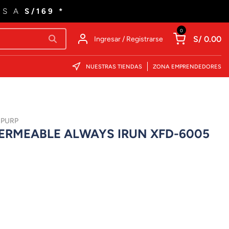
ES A
S/169 *
0
S/ 0.00
Ingresar / Registrarse
NUESTRAS TIENDAS
ZONA EMPRENDEDORES
 PURP
ERMEABLE ALWAYS IRUN XFD-6005