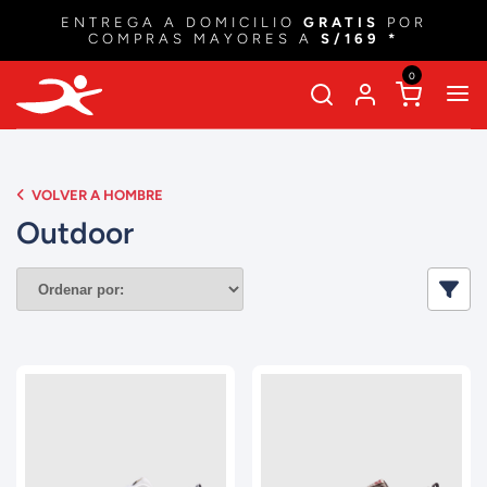
ENTREGA A DOMICILIO
GRATIS
POR
COMPRAS MAYORES A
S/169 *
0
VOLVER A HOMBRE
Outdoor