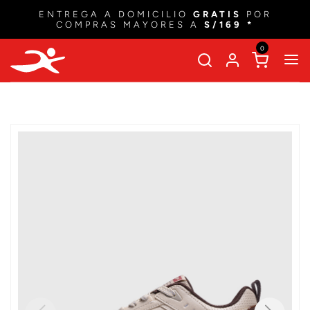
ENTREGA A DOMICILIO
GRATIS
POR
COMPRAS MAYORES A
S/169 *
0