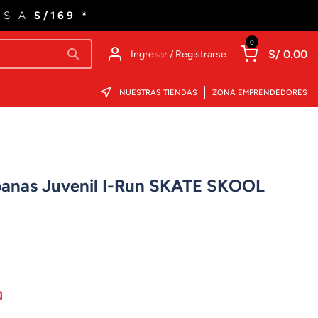
ES A
S/169 *
0
S/ 0.00
Ingresar / Registrarse
NUESTRAS TIENDAS
ZONA EMPRENDEDORES
rbanas Juvenil I-Run SKATE SKOOL