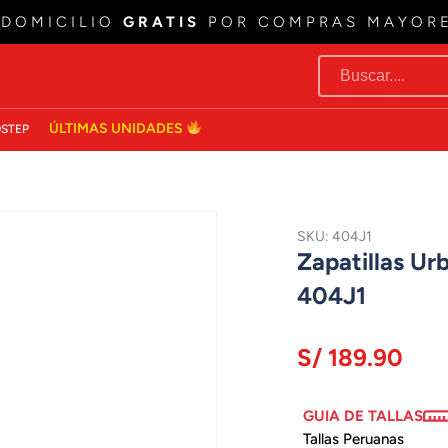
 DOMICILIO
GRATIS
POR COMPRAS MAYOR
ÚLTIMAS UNIDADES
STEP
SKU: 404J1
Zapatillas U
404J1
S/ 189.90
GUIA DE TALLAS
Tallas Peruanas