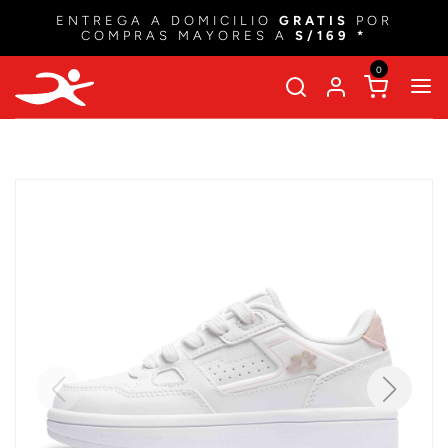
ENTREGA A DOMICILIO
GRATIS
POR
COMPRAS MAYORES A
S/169 *
0