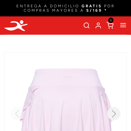
ENTREGA A DOMICILIO
GRATIS
POR
COMPRAS MAYORES A
S/169 *
0