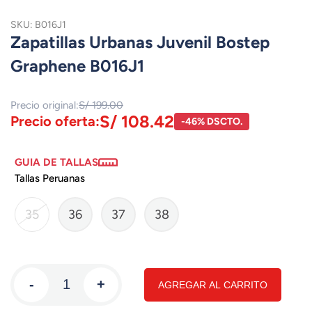
SKU: B016J1
Zapatillas Urbanas Juvenil Bostep
Graphene B016J1
Precio original:
S/ 199.00
S/ 108.42
Precio oferta:
-46% DSCTO.
GUIA DE TALLAS
Tallas Peruanas
35
36
37
38
-
+
AGREGAR AL CARRITO