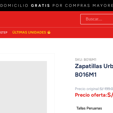
 DOMICILIO
GRATIS
POR COMPRAS MAYOR
ÚLTIMAS UNIDADES
STEP
SKU: B016M1
Zapatillas U
B016M1
Precio original:
S/ 199.
S
Precio oferta:
Tallas Peruanas