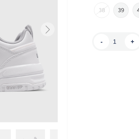
38
39
-
+