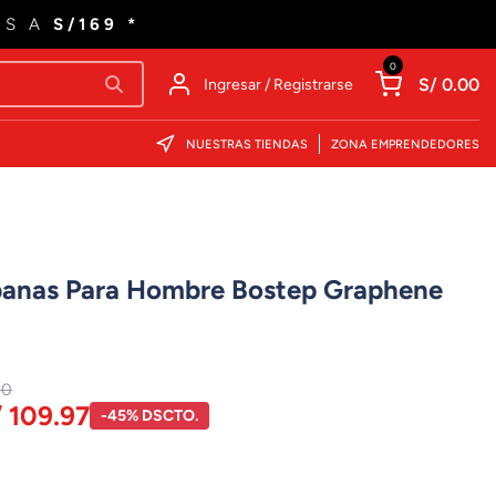
ES A
S/169 *
0
S/ 0.00
Ingresar / Registrarse
NUESTRAS TIENDAS
ZONA EMPRENDEDORES
rbanas Para Hombre Bostep Graphene
00
/ 109.97
-45% DSCTO.