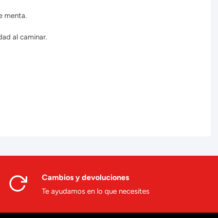
de menta.
dad al caminar.
Cambios y devoluciones
Te ayudamos en lo que necesites