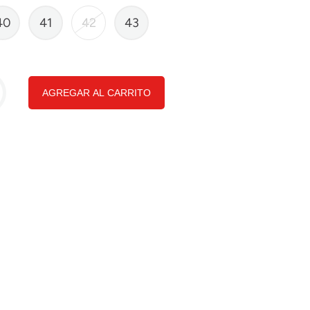
40
41
42
43
AGREGAR AL CARRITO