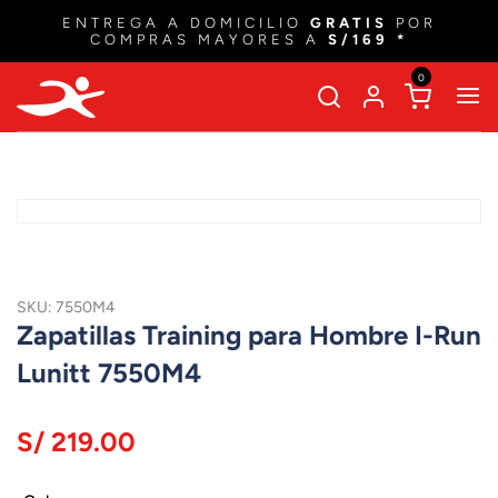
ENTREGA A DOMICILIO
GRATIS
POR
COMPRAS MAYORES A
S/169 *
0
SKU: 7550M4
Zapatillas Training para Hombre I-Run
Lunitt 7550M4
S/ 219.00