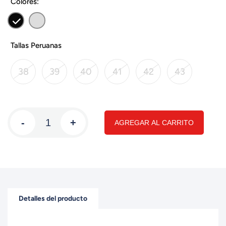
Colores:
Tallas Peruanas
38
39
40
41
42
43
-
+
AGREGAR AL CARRITO
Detalles del producto