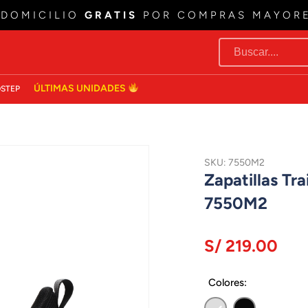
 DOMICILIO
GRATIS
POR COMPRAS MAYOR
ÚLTIMAS UNIDADES
STEP
SKU: 7550M2
Zapatillas Tr
7550M2
S/ 219.00
Colores: