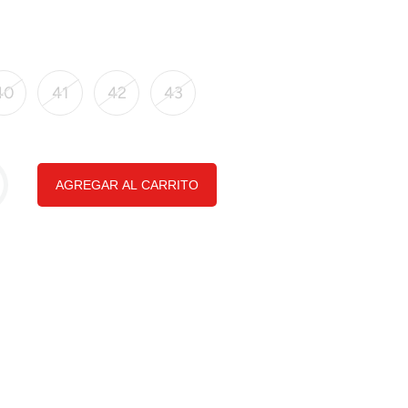
40
41
42
43
AGREGAR AL CARRITO