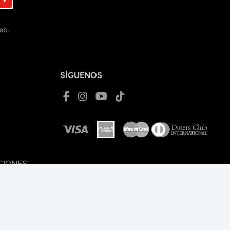
eb.
SÍGUENOS
CIONES
Página web