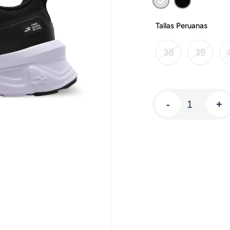
Tallas Peruanas
38
39
-
+