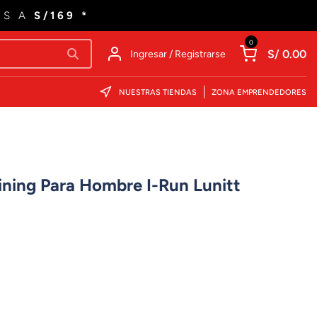
ES A
S/169 *
0
S/ 0.00
Ingresar / Registrarse
NUESTRAS TIENDAS
ZONA EMPRENDEDORES
aining Para Hombre I-Run Lunitt