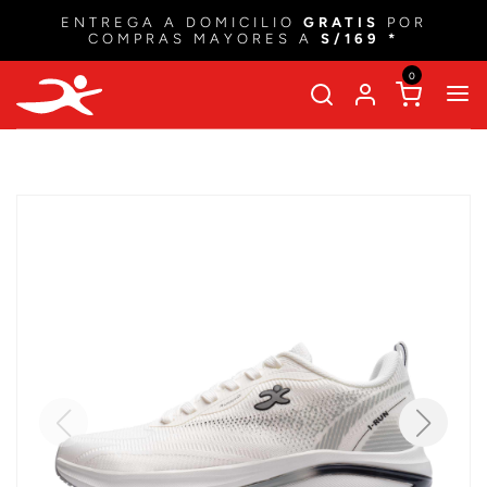
ENTREGA A DOMICILIO
GRATIS
POR
COMPRAS MAYORES A
S/169 *
0