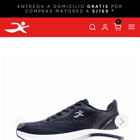
ENTREGA A DOMICILIO
GRATIS
POR
COMPRAS MAYORES A
S/169 *
0