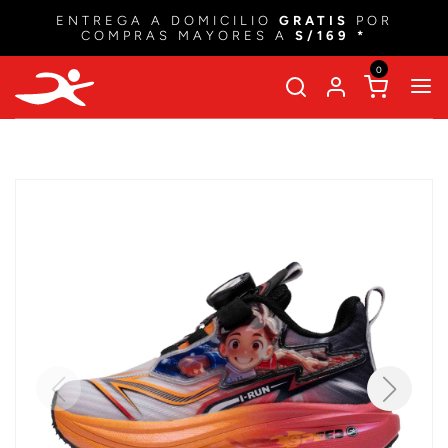
ENTREGA A DOMICILIO
GRATIS
POR
COMPRAS MAYORES A
S/169 *
0