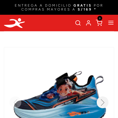
ENTREGA A DOMICILIO
GRATIS
POR
COMPRAS MAYORES A
S/169 *
0