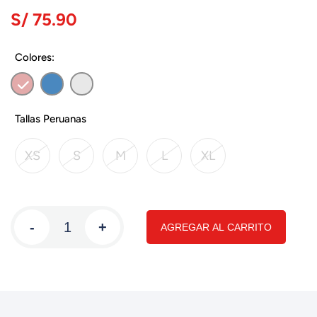
S/ 75.90
Colores:
Tallas Peruanas
XS
S
M
L
XL
-
+
AGREGAR AL CARRITO