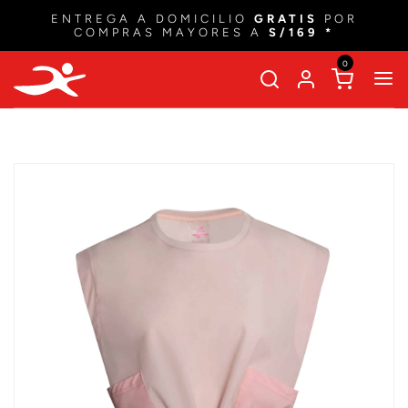
ENTREGA A DOMICILIO
GRATIS
POR
COMPRAS MAYORES A
S/169 *
0