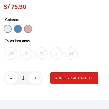
S/ 75.90
Colores:
Tallas Peruanas
XS
S
M
L
XL
-
+
AGREGAR AL CARRITO