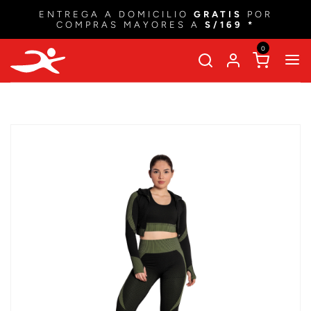
ENTREGA A DOMICILIO
GRATIS
POR
COMPRAS MAYORES A
S/169 *
0