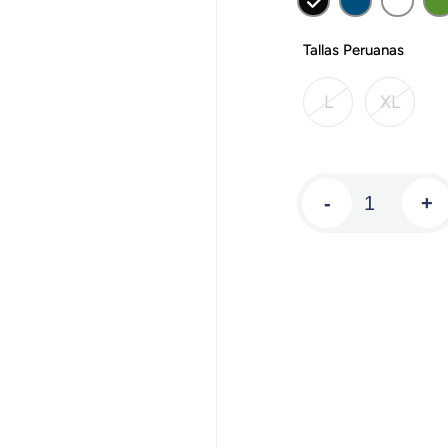
Tallas Peruanas
L
XL
-
+