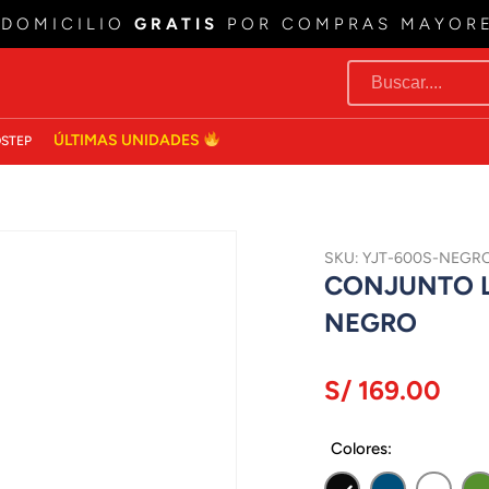
 DOMICILIO
GRATIS
POR COMPRAS MAYOR
ÚLTIMAS UNIDADES
STEP
SKU: YJT-600S-NEGR
CONJUNTO LE
NEGRO
S/ 169.00
Colores: