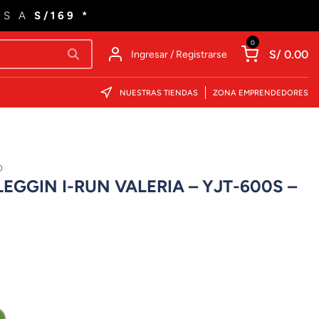
ES A
S/169 *
0
S/ 0.00
Ingresar / Registrarse
NUESTRAS TIENDAS
ZONA EMPRENDEDORES
O
GGIN I-RUN VALERIA – YJT-600S –