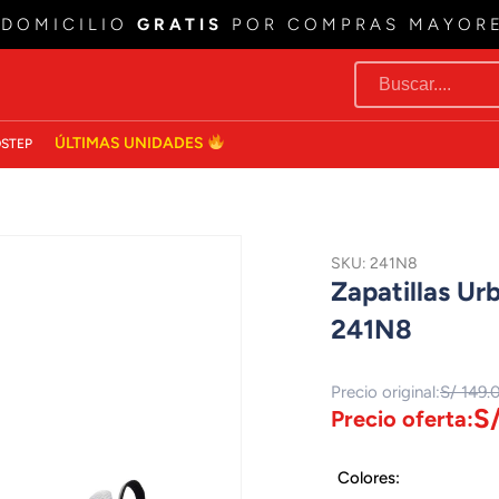
 DOMICILIO
GRATIS
POR COMPRAS MAYOR
ÚLTIMAS UNIDADES
STEP
SKU: 241N8
Zapatillas U
241N8
Precio original:
S/ 149.
S
Precio oferta:
Colores: