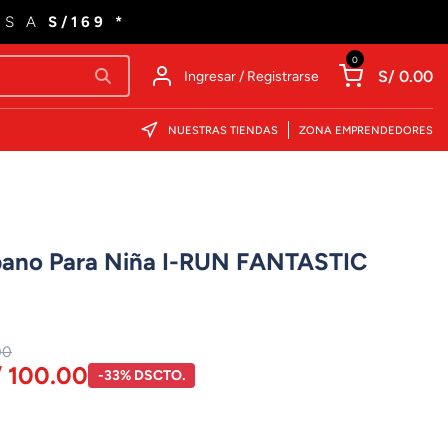
ES A
S/169 *
0
S/ 0.00
Ingresar / Registrarse
NUESTRAS TIENDAS
ZONA EMPRENDEDORES
rbano Para Niña I-RUN FANTASTIC
00
/ 100.00
-33% DSCTO.