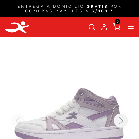
ENTREGA A DOMICILIO
GRATIS
POR
COMPRAS MAYORES A
S/169 *
0