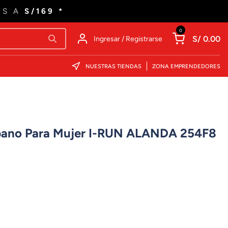
ES A
S/169 *
0
S/ 0.00
Ingresar / Registrarse
NUESTRAS TIENDAS
ZONA EMPRENDEDORES
rbano Para Mujer I-RUN ALANDA 254F8