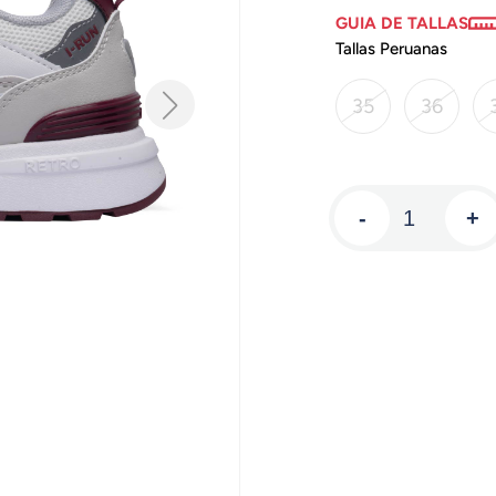
GUIA DE TALLAS
Tallas Peruanas
35
36
-
+