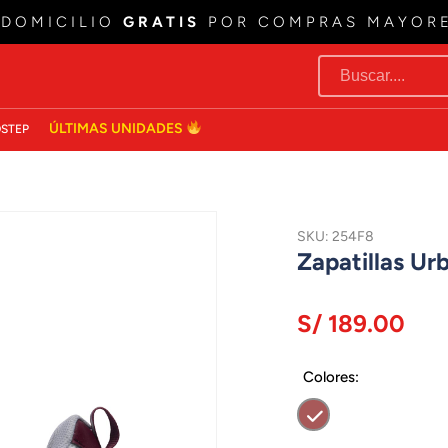
 DOMICILIO
GRATIS
POR COMPRAS MAYOR
ÚLTIMAS UNIDADES
STEP
SKU: 254F8
Zapatillas U
S/ 189.00
Colores: