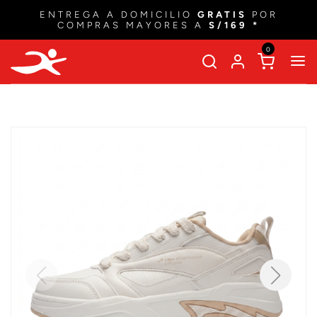
ENTREGA A DOMICILIO
GRATIS
POR
COMPRAS MAYORES A
S/169 *
0