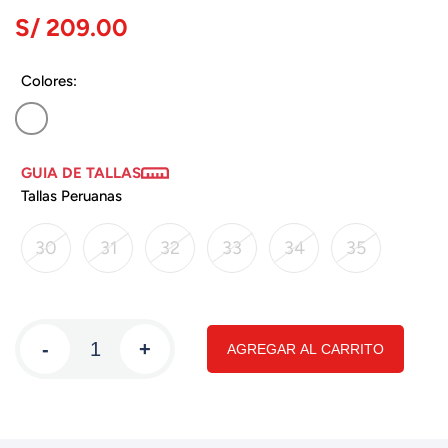
S/ 209.00
Colores:
GUIA DE TALLAS
Tallas Peruanas
30
31
32
33
34
35
-
+
AGREGAR AL CARRITO