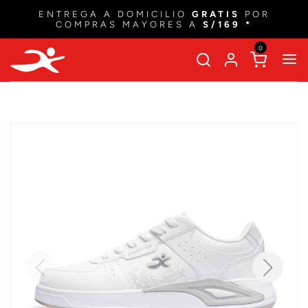
ENTREGA A DOMICILIO
GRATIS
POR
COMPRAS MAYORES A
S/169 *
0