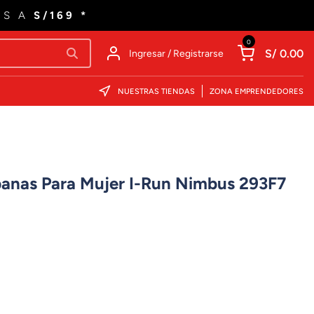
ES A
S/169 *
0
S/ 0.00
Ingresar / Registrarse
NUESTRAS TIENDAS
ZONA EMPRENDEDORES
rbanas Para Mujer I-Run Nimbus 293F7