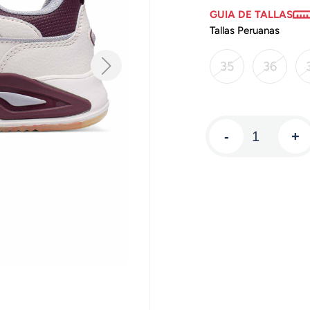
GUIA DE TALLAS
Tallas Peruanas
35
36
-
+