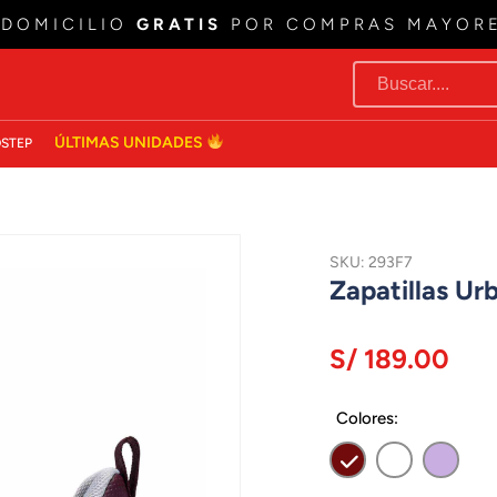
 DOMICILIO
GRATIS
POR COMPRAS MAYOR
ÚLTIMAS UNIDADES
STEP
SKU: 293F7
Zapatillas U
S/ 189.00
Colores: