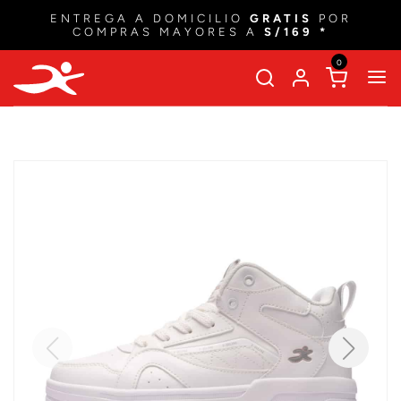
ENTREGA A DOMICILIO
GRATIS
POR
COMPRAS MAYORES A
S/169 *
0