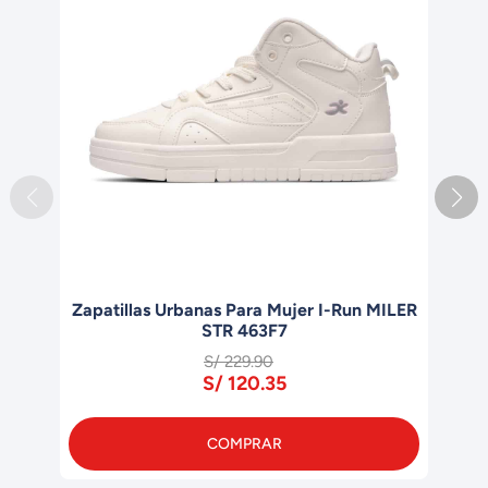
Zapatillas Urbanas Para Mujer I-Run MILER
Z
STR 463F7
S/ 229.90
S/ 120.35
COMPRAR