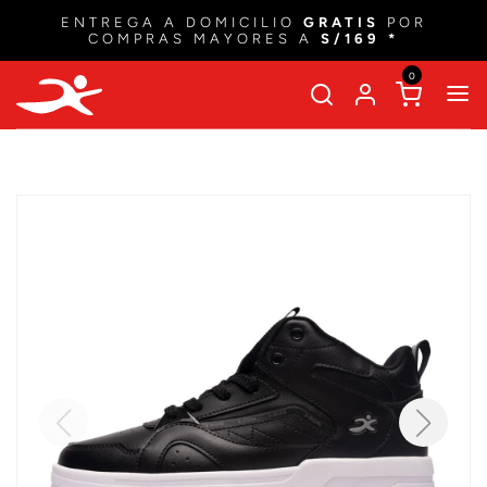
ENTREGA A DOMICILIO
GRATIS
POR
COMPRAS MAYORES A
S/169 *
0