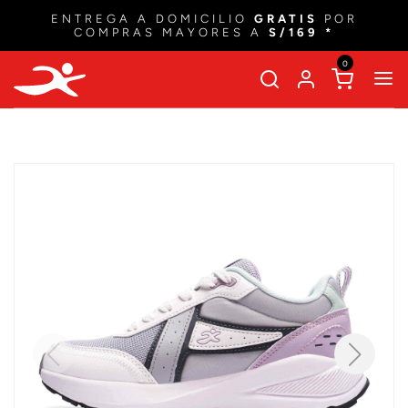
ENTREGA A DOMICILIO
GRATIS
POR
COMPRAS MAYORES A
S/169 *
0