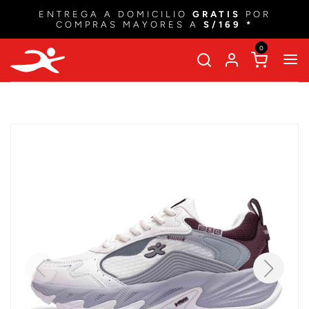
ENTREGA A DOMICILIO
GRATIS
POR
COMPRAS MAYORES A
S/169 *
0