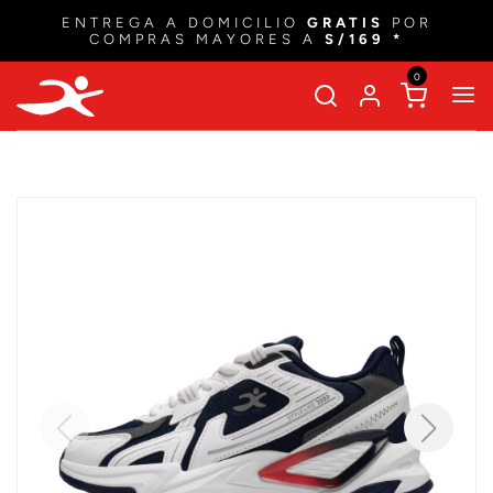
ENTREGA A DOMICILIO
GRATIS
POR
COMPRAS MAYORES A
S/169 *
0