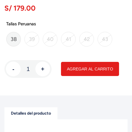
S/ 179.00
Tallas Peruanas
38
39
40
41
42
43
-
+
AGREGAR AL CARRITO
Detalles del producto