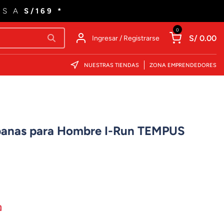
ES A
S/169 *
0
S/ 0.00
Ingresar / Registrarse
NUESTRAS TIENDAS
ZONA EMPRENDEDORES
rbanas para Hombre I-Run TEMPUS