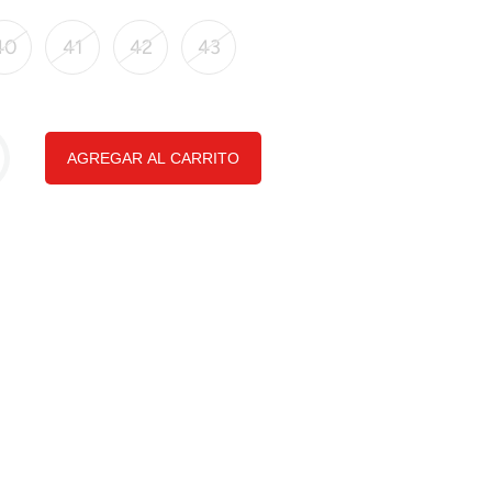
40
41
42
43
AGREGAR AL CARRITO