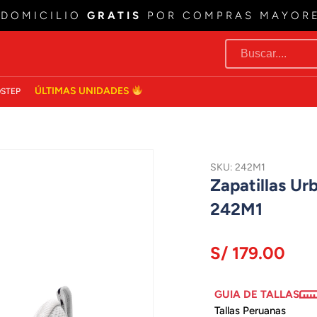
 DOMICILIO
GRATIS
POR COMPRAS MAYOR
ÚLTIMAS UNIDADES
STEP
SKU: 242M1
Zapatillas U
242M1
S/ 179.00
GUIA DE TALLAS
Tallas Peruanas