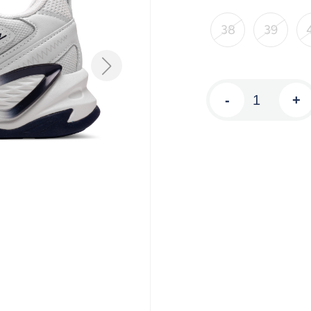
38
39
-
+