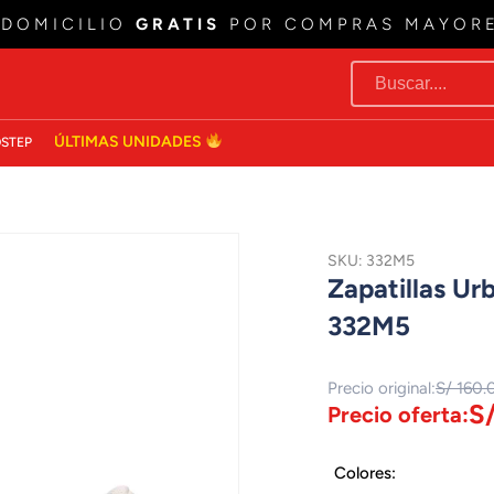
 DOMICILIO
GRATIS
POR COMPRAS MAYOR
ÚLTIMAS UNIDADES
STEP
SKU: 332M5
Zapatillas U
332M5
Precio original:
S/ 160.
S
Precio oferta:
Colores: