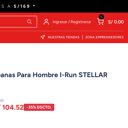
ES A
S/169 *
0
S/ 0.00
Ingresar / Registrarse
NUESTRAS TIENDAS
ZONA EMPRENDEDORES
rbanas Para Hombre I-Run STELLAR
00
/ 104.52
-35% DSCTO.