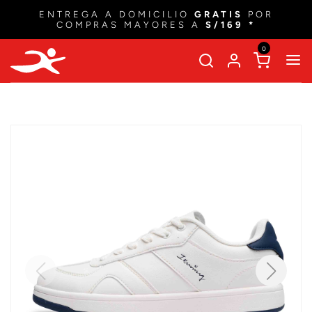
ENTREGA A DOMICILIO
GRATIS
POR
COMPRAS MAYORES A
S/169 *
0