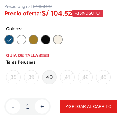
Precio original:
S/ 160.00
S/ 104.52
Precio oferta:
-35% DSCTO.
Colores:
GUIA DE TALLAS
Tallas Peruanas
38
39
40
41
42
43
-
+
AGREGAR AL CARRITO