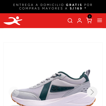
ENTREGA A DOMICILIO
GRATIS
POR
COMPRAS MAYORES A
S/169 *
0