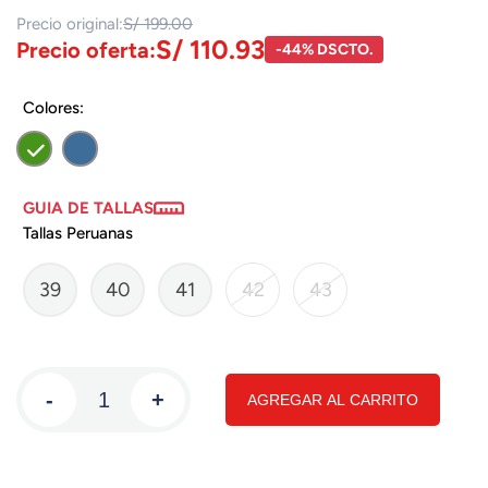
Precio original:
S/ 199.00
S/ 110.93
Precio oferta:
-44% DSCTO.
Colores:
GUIA DE TALLAS
Tallas Peruanas
39
40
41
42
43
-
+
AGREGAR AL CARRITO