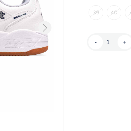
39
40
-
+