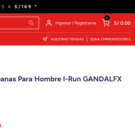
ES A
S/169 *
0
S/ 0.00
Ingresar / Registrarse
NUESTRAS TIENDAS
ZONA EMPRENDEDORES
rbanas Para Hombre I-Run GANDALFX