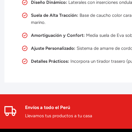
Diseño Dinámico:
Laterales con inserciones ondul
Suela de Alta Tracción:
Base de caucho color caram
marino.
Amortiguación y Confort:
Media suela de Eva sob
Ajuste Personalizado:
Sistema de amarre de cordo
Detalles Prácticos:
Incorpora un tirador trasero (pul
Envíos a todo el Perú
Llevamos tus productos a tu casa