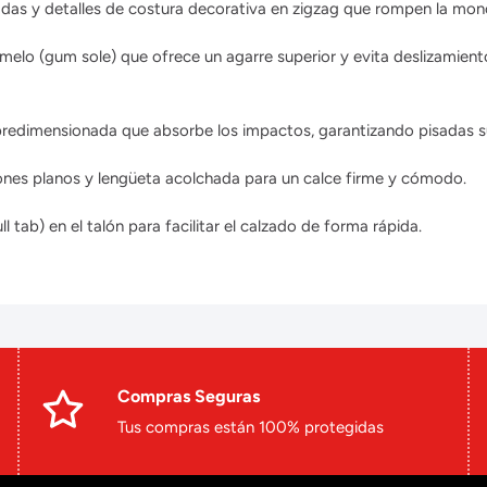
adas y detalles de costura decorativa en zigzag que rompen la mono
elo (gum sole) que ofrece un agarre superior y evita deslizamient
redimensionada que absorbe los impactos, garantizando pisadas su
nes planos y lengüeta acolchada para un calce firme y cómodo.
l tab) en el talón para facilitar el calzado de forma rápida.
Compras Seguras
Tus compras están 100% protegidas