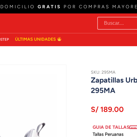
 DOMICILIO
GRATIS
POR COMPRAS MAYOR
ÚLTIMAS UNIDADES
STEP
SKU: 295MA
Zapatillas U
295MA
S/ 189.00
GUIA DE TALLAS
Tallas Peruanas