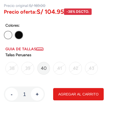
Precio original:
S/ 169.00
S/ 104.95
Precio oferta:
-38% DSCTO.
Colores:
GUIA DE TALLAS
Tallas Peruanas
38
39
40
41
42
43
-
+
AGREGAR AL CARRITO