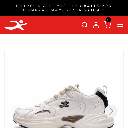
ENTREGA A DOMICILIO
GRATIS
POR
COMPRAS MAYORES A
S/169 *
0