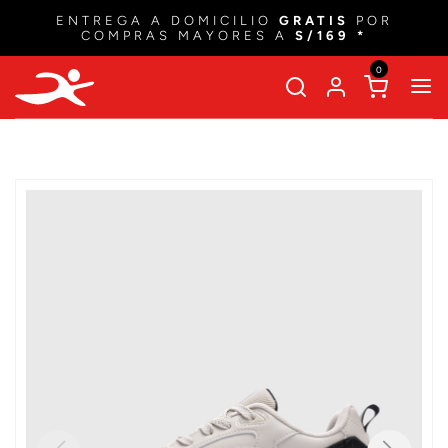
ENTREGA A DOMICILIO
GRATIS
POR
COMPRAS MAYORES A
S/169 *
0