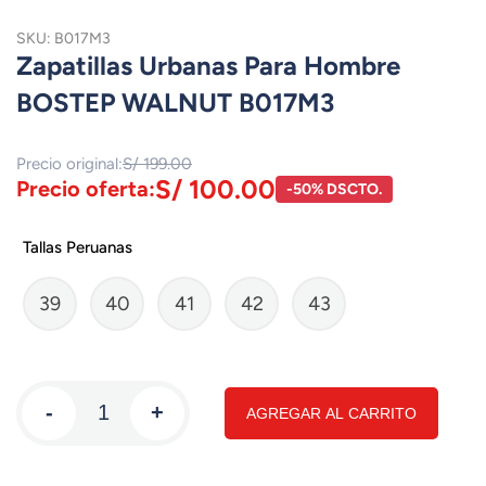
SKU: B017M3
Zapatillas Urbanas Para Hombre
BOSTEP WALNUT B017M3
Precio original:
S/ 199.00
S/ 100.00
Precio oferta:
-50% DSCTO.
Tallas Peruanas
39
40
41
42
43
-
+
AGREGAR AL CARRITO