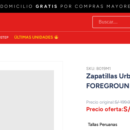
 DOMICILIO
GRATIS
POR COMPRAS MAYOR
ÚLTIMAS UNIDADES
STEP
SKU: B019M1
Zapatillas U
FOREGROUN
Precio original:
S/ 199.
S
Precio oferta:
Tallas Peruanas