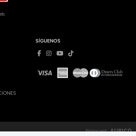
eb.
SÍGUENOS
CIONES
Página web