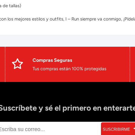
 de tallas)
 los mejores estilos y outfits, I – Run siempre va conmigo, ¡Pídela
Compras Seguras
Tus compras están 100% protegidas
Suscríbete y sé el primero en enterart
SUSCRIBIRME