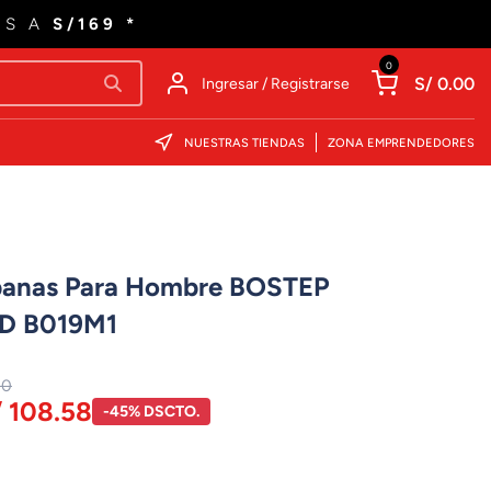
ES A
S/169 *
0
S/ 0.00
Ingresar / Registrarse
NUESTRAS TIENDAS
ZONA EMPRENDEDORES
rbanas Para Hombre BOSTEP
D B019M1
00
/ 108.58
-45% DSCTO.