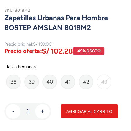
SKU: B018M2
Zapatillas Urbanas Para Hombre
BOSTEP AMSLAN B018M2
Precio original:
S/ 199.00
S/ 102.28
Precio oferta:
-49% DSCTO.
Tallas Peruanas
38
39
40
41
42
43
-
+
AGREGAR AL CARRITO