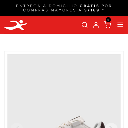
ENTREGA A DOMICILIO
GRATIS
POR
COMPRAS MAYORES A
S/169 *
0