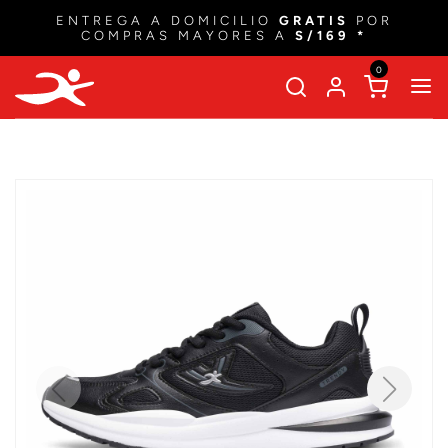
ENTREGA A DOMICILIO
GRATIS
POR
COMPRAS MAYORES A
S/169 *
0