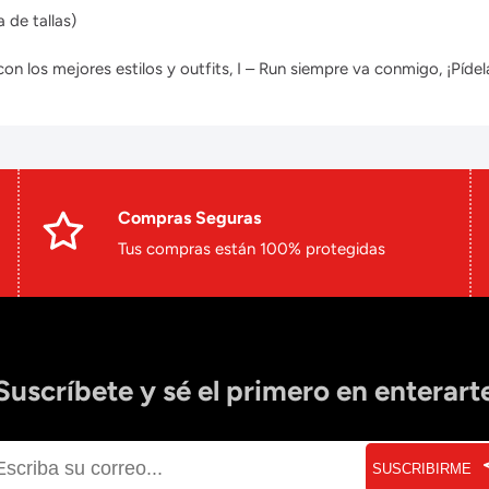
 de tallas)
 los mejores estilos y outfits, I – Run siempre va conmigo, ¡Pídela
Compras Seguras
Tus compras están 100% protegidas
Suscríbete y sé el primero en enterart
SUSCRIBIRME