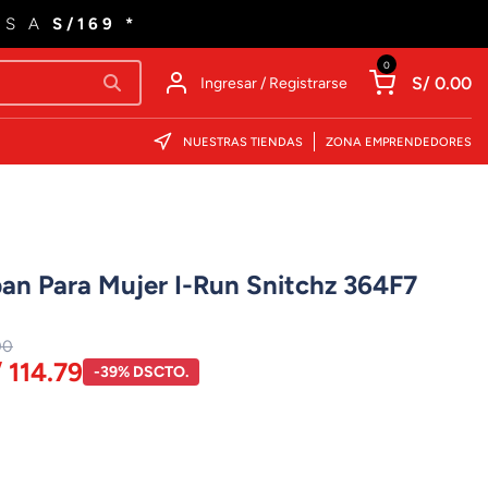
ES A
S/169 *
0
S/ 0.00
Ingresar / Registrarse
NUESTRAS TIENDAS
ZONA EMPRENDEDORES
ban Para Mujer I-Run Snitchz 364F7
00
 114.79
-39% DSCTO.