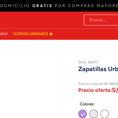
 DOMICILIO
GRATIS
POR COMPRAS MAYOR
ÚLTIMAS UNIDADES
STEP
SKU: 364F7
Zapatillas Ur
Precio original:
S/ 189.
S/
Precio oferta:
Colores: