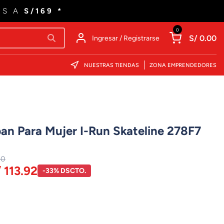
ES A
S/169 *
0
S/ 0.00
Ingresar / Registrarse
NUESTRAS TIENDAS
ZONA EMPRENDEDORES
ban Para Mujer I-Run Skateline 278F7
00
 113.92
-33% DSCTO.