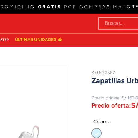
 DOMICILIO
GRATIS
POR COMPRAS MAYOR
ÚLTIMAS UNIDADES
STEP
SKU: 278F7
Zapatillas Ur
Precio original:
S/ 169.
S/
Precio oferta:
Colores: