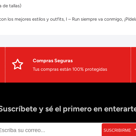
 de tallas)
 los mejores estilos y outfits, I – Run siempre va conmigo, ¡Pídela
Compras Seguras
Tus compras están 100% protegidas
Suscríbete y sé el primero en enterart
SUSCRIBIRME