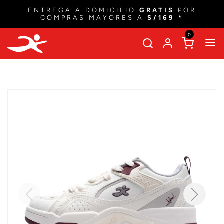
ENTREGA A DOMICILIO
GRATIS
POR
COMPRAS MAYORES A
S/169 *
0