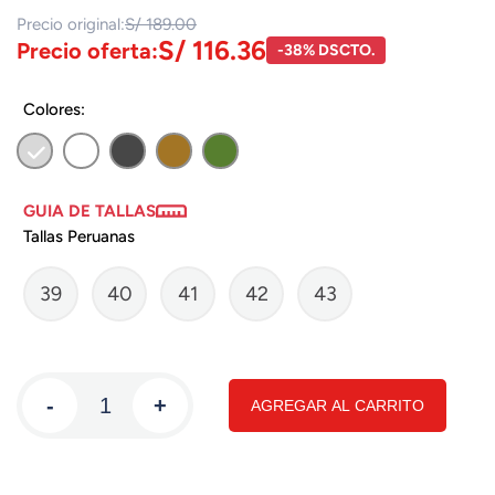
Precio original:
S/ 189.00
S/ 116.36
Precio oferta:
-38% DSCTO.
Colores:
GUIA DE TALLAS
Tallas Peruanas
39
40
41
42
43
-
+
AGREGAR AL CARRITO