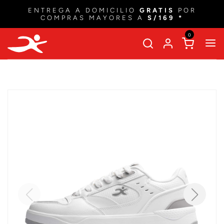
ENTREGA A DOMICILIO
GRATIS
POR
COMPRAS MAYORES A
S/169 *
0